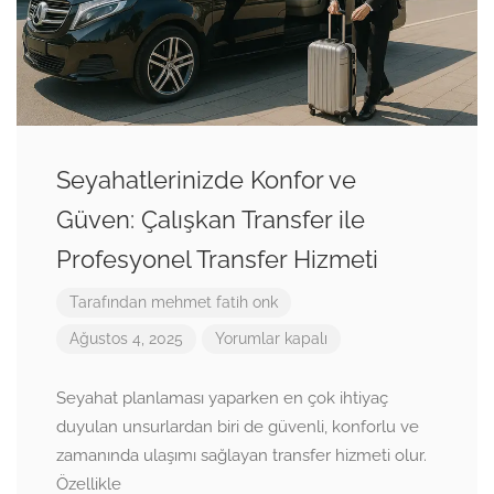
Seyahatlerinizde Konfor ve
Güven: Çalışkan Transfer ile
Profesyonel Transfer Hizmeti
Tarafından
mehmet fatih onk
Ağustos 4, 2025
Yorumlar kapalı
Seyahat planlaması yaparken en çok ihtiyaç
duyulan unsurlardan biri de güvenli, konforlu ve
zamanında ulaşımı sağlayan transfer hizmeti olur.
Özellikle