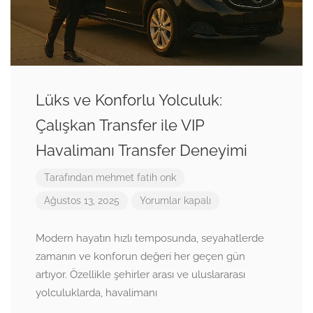
Lüks ve Konforlu Yolculuk:
Çalışkan Transfer ile VIP
Havalimanı Transfer Deneyimi
Tarafından
mehmet fatih onk
Ağustos 13, 2025
Yorumlar kapalı
Modern hayatın hızlı temposunda, seyahatlerde
zamanın ve konforun değeri her geçen gün
artıyor. Özellikle şehirler arası ve uluslararası
yolculuklarda, havalimanı