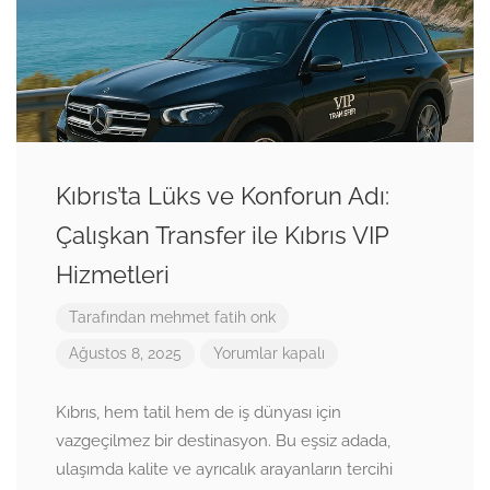
Kıbrıs’ta Lüks ve Konforun Adı:
Çalışkan Transfer ile Kıbrıs VIP
Hizmetleri
Tarafından
mehmet fatih onk
Ağustos 8, 2025
Yorumlar kapalı
Kıbrıs, hem tatil hem de iş dünyası için
vazgeçilmez bir destinasyon. Bu eşsiz adada,
ulaşımda kalite ve ayrıcalık arayanların tercihi