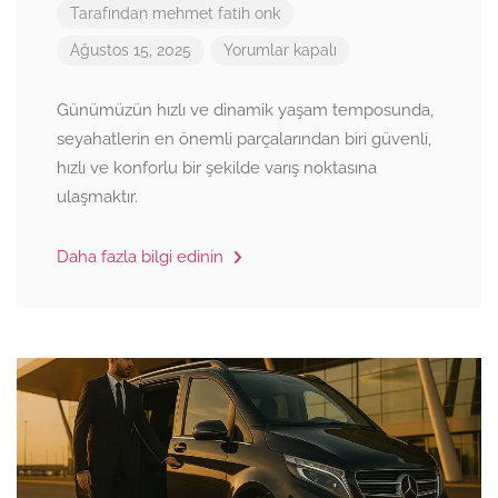
Tarafından
mehmet fatih onk
Ağustos 15, 2025
Yorumlar kapalı
Günümüzün hızlı ve dinamik yaşam temposunda,
seyahatlerin en önemli parçalarından biri güvenli,
hızlı ve konforlu bir şekilde varış noktasına
ulaşmaktır.
Daha fazla bilgi edinin