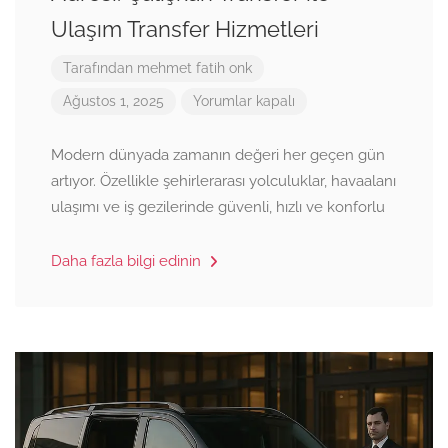
Ulaşım Transfer Hizmetleri
Tarafından
mehmet fatih onk
Ağustos 1, 2025
Yorumlar kapalı
Modern dünyada zamanın değeri her geçen gün
artıyor. Özellikle şehirlerarası yolculuklar, havaalanı
ulaşımı ve iş gezilerinde güvenli, hızlı ve konforlu
Daha fazla bilgi edinin