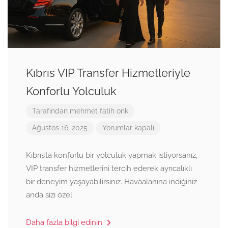
Kıbrıs VIP Transfer Hizmetleriyle
Konforlu Yolculuk
Tarafından
mehmet fatih onk
Ağustos 16, 2025
Yorumlar kapalı
Kıbrıs’ta konforlu bir yolculuk yapmak istiyorsanız,
VIP transfer hizmetlerini tercih ederek ayrıcalıklı
bir deneyim yaşayabilirsiniz. Havaalanına indiğiniz
anda sizi özel
Daha fazla bilgi edinin