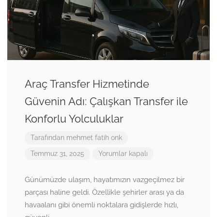
Araç Transfer Hizmetinde
Güvenin Adı: Çalışkan Transfer ile
Konforlu Yolculuklar
Tarafından
mehmet fatih onk
Temmuz 31, 2025
Yorumlar kapalı
Günümüzde ulaşım, hayatımızın vazgeçilmez bir
parçası haline geldi. Özellikle şehirler arası ya da
havaalanı gibi önemli noktalara gidişlerde hızlı,