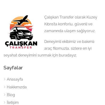
Çalışkan Transfer olarak Kuzey
Kıbrıs’ta konforlu, güvenli ve
zamanında ulaşım sağlıyoruz.
Deneyimli ekibimiz ve bakımlı
araç filomuzla, sizlere en iyi
seyahat deneyimini sunmak için buradayız.
Sayfalar
Anasayfa
Hakkımızda
Blog
İletişim