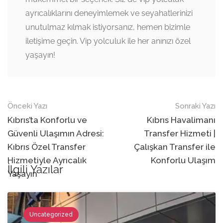
ayrıcalıklarını deneyimlemek ve seyahatlerinizi
unutulmaz kılmak istiyorsanız, hemen bizimle
iletişime geçin. Vip yolculuk ile her anınızı özel
yaşayın!
Navigasyon
Önceki Yazı
Sonraki Yazı
sonrası
Kıbrıs’ta Konforlu ve
Kıbrıs Havalimanı
Güvenli Ulaşımın Adresi:
Transfer Hizmeti |
Kıbrıs Özel Transfer
Çalışkan Transfer ile
Hizmetiyle Ayrıcalık
Konforlu Ulaşım
İlgili Yazılar
Yaşayın
Uncategorized