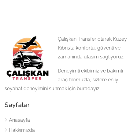
Çalışkan Transfer olarak Kuzey
Kıbrıs’ta konforlu, güvenli ve
zamanında ulaşım sağlıyoruz.
Deneyimli ekibimiz ve bakımlı
araç filomuzla, sizlere en iyi
seyahat deneyimini sunmak için buradayız.
Sayfalar
Anasayfa
Hakkımızda