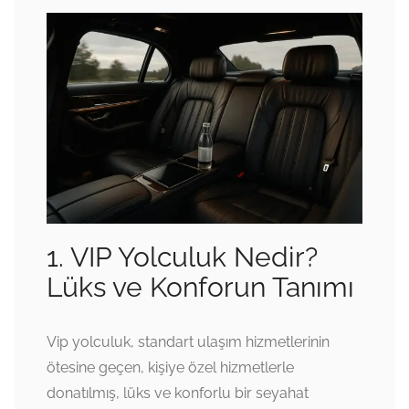
1. VIP Yolculuk Nedir?
Lüks ve Konforun Tanımı
Vip yolculuk, standart ulaşım hizmetlerinin
ötesine geçen, kişiye özel hizmetlerle
donatılmış, lüks ve konforlu bir seyahat