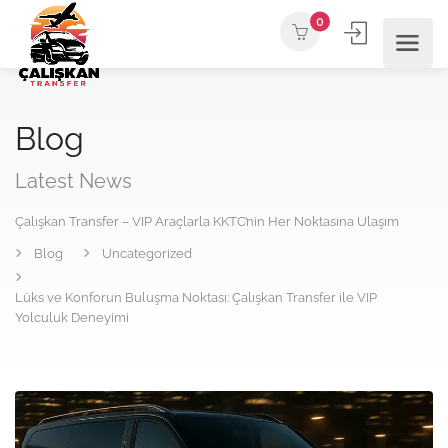
0
Blog
Latest News
Çalışkan Transfer – VIP Araçlarla KKTC’nin Her Noktasına Ulaşım
Blog
Uncategorized
Lüks ve Konforun Buluşma Noktası: Çalışkan Transfer ile VIP
Yolculuk Deneyimi